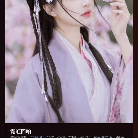
霓虹回响
霓虹回响｜关键词：2017 · 爱情 · 英国。看点：场面调度稳、配乐