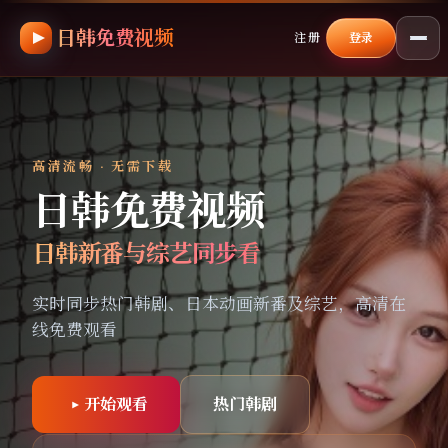
日韩免费视频
跳过导航，进入正文
注册
登录
高清流畅 · 无需下载
日韩免费视频
日韩新番与综艺同步看
实时同步热门韩剧、日本动画新番及综艺，高清在
线免费观看
开始观看
热门韩剧