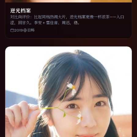
逆光档案
对比向评价：比起同档热闹大片，逆光档案更像一杯浓茶——入口
涩，回甘久。李安 + 雷佳音、周迅，稳。
2019
日韩